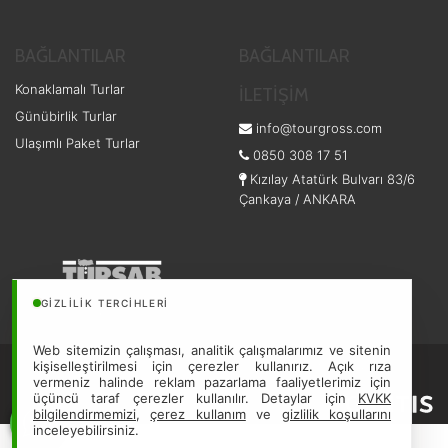
BAĞLANTILAR
BAĞLANTILAR
Konaklamalı Turlar
İLETİŞİM
Günübirlik Turlar
info@tourgross.com
Ulaşımlı Paket Turlar
0850 308 17 51
Kızılay Atatürk Bulvarı 83/6
Çankaya / ANKARA
GIZLILIK TERCIHLERI
10931
Web sitemizin çalışması, analitik çalışmalarımız ve sitenin
Gezen Ankara Turizm Seyahat Acentası - Türsab: 10931
Hizmet
kişiselleştirilmesi için çerezler kullanırız. Açık rıza
vermeniz halinde reklam pazarlama faaliyetlerimiz için
Sözleşmesi
Gizlilik Sözleşmesi
üçüncü taraf çerezler kullanılır. Detaylar için
KVKK
bilgilendirmemizi
,
çerez kullanım
ve
gizlilik koşullarını
inceleyebilirsiniz.