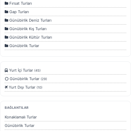
Fırsat Turları
kullanılır. Kapatırsanız reklamları görmeye devam edersiniz,
ancak daha az alakalı olabilirler.
Gap Turları
Günübirlik Deniz Turları
Günübirlik Kış Turları
Günübirlik Kültür Turları
Günübirlik Turlar
Tercihleri Kaydet
Karadeniz Turları
Kış Turları
Yurt İçi Turlar
(45)
Konaklamalı Deniz Turları
Günübirlik Turlar
(29)
Konaklamalı Kış Turları
Yurt Dışı Turlar
(10)
Konaklamalı Kültür Turları
Konaklamalı Turlar
Özel Gün
BAĞLANTILAR
Ulaşımlı Tatil Paketleri
Konaklamalı Turlar
Yurtdışı Turları
Günübirlik Turlar