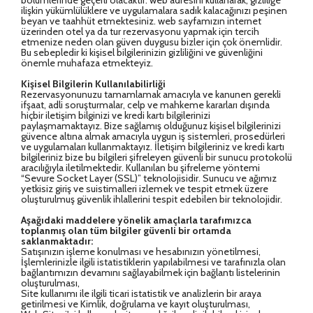
ilişkin yükümlülüklere ve uygulamalara sadık kalacağınızı peşinen
beyan ve taahhüt etmektesiniz. web sayfamızın internet
üzerinden otel ya da tur rezervasyonu yapmak için tercih
etmenize neden olan güven duygusu bizler için çok önemlidir.
Bu sebepledir ki kişisel bilgilerinizin gizliliğini ve güvenliğini
önemle muhafaza etmekteyiz.
Kişisel Bilgilerin Kullanılabilirliği
Rezervasyonunuzu tamamlamak amacıyla ve kanunen gerekli
ifşaat, adli soruşturmalar, celp ve mahkeme kararları dışında
hiçbir iletişim bilginizi ve kredi kartı bilgilerinizi
paylaşmamaktayız. Bize sağlamış olduğunuz kişisel bilgilerinizi
güvence altına almak amacıyla uygun iş sistemleri, prosedürleri
ve uygulamaları kullanmaktayız. İletişim bilgileriniz ve kredi kartı
bilgileriniz bize bu bilgileri şifreleyen güvenli bir sunucu protokolü
aracılığıyla iletilmektedir. Kullanılan bu şifreleme yöntemi
“Sevure Socket Layer (SSL)” teknolojisidir. Sunucu ve ağımız
yetkisiz giriş ve suistimalleri izlemek ve tespit etmek üzere
oluşturulmuş güvenlik ihlallerini tespit edebilen bir teknolojidir.
Aşağıdaki maddelere yönelik amaçlarla tarafımızca
toplanmış olan tüm bilgiler güvenli bir ortamda
saklanmaktadır:
Satışınızın işleme konulması ve hesabınızın yönetilmesi,
İşlemlerinizle ilgili istatistiklerin yapılabilmesi ve tarafınızla olan
bağlantımızın devamını sağlayabilmek için bağlantı listelerinin
oluşturulması,
Site kullanımı ile ilgili ticari istatistik ve analizlerin bir araya
getirilmesi ve Kimlik, doğrulama ve kayıt oluşturulması,