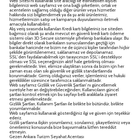
Web Sitesi'ni kullanarak site aracılığı ile edinilebilen kişisel
bilgilerinizi web sayfamız ve ona bağlı şirketlerin, ortak ve
acentelerin sağlamış olduğu diğer ürünler veya hizmetler
hakkında sizi bilgilendirmek ya da şu anki ürünlerimiz,
hizmetlerimizin satışı ve kampanya duyurularımızı iletmek
amacıyla kullanabiliriz.
Alış veriş sırasında kullanılan Kredi kartı bilgileriniz ise siteden
bağımsız olarak şu anda mevcut en güvenli kredi kartı ödeme
sistemi olan 3D Secure sistemiyle şifrelenip bankalara ulaşır. Bu
bilgiler direkt olarak bankaların sunucularından geçtiği için
bankalar haricinde ne bizim ne de üçüncü kişiler tarafından hiçbir
şekilde görüntülenemez, saklanamaz ve depolanamaz.
SSL' den faydalanabilmek için tarayıcınızın SSL' i destekliyor
olması ve SSL seçeneğinizin aktif hale getirilmiş olması
gerekmektedir. Veri, elimize ulaştıktan sonra da bizim için her
zaman esas olan sıkı güvenlik ve gizlilik standartlarında
korunmaktadır. Girmiş olduğunuz veriler, işlemleriniz ve hukuki
gereklilikler süresince tarafımızca saklanmaktadır.
Web sayfamız Gizlilik ve Güvenlik Şartları' nı güncellemek
suretiyle her an değiştirebileceğinden; Kullanıcıların güncel
şartları kontrol etmek için bu sayfayı belli aralıklarla ziyaret
etmesi gerekmektedir.
Gizlilik Şartları, Kullanım Şartları ile birlikte bir bütündür, birlikte
yorumlanmalıdır.
Web sayfamızı kullanarak gösterdiğiniz ilgi ve güven için teşekkür
ÇEREZ KULLANIM AYARLARINIZ
ederiz.
Gizlili şartlarına ilişkin yorumlarınız, sorularınız, şikayetleriniz veya
Çerez tercihlerinizi
belirleyin
.
önerileriniz konusunda bize başvurmakta lütfen tereddüt
etmeyin.
Daha fazla bilgi için
KVKK bilgilendirmemizi
,
çerez kullanım
ve
Gezen Ankara Turizm Seyahat Acentası