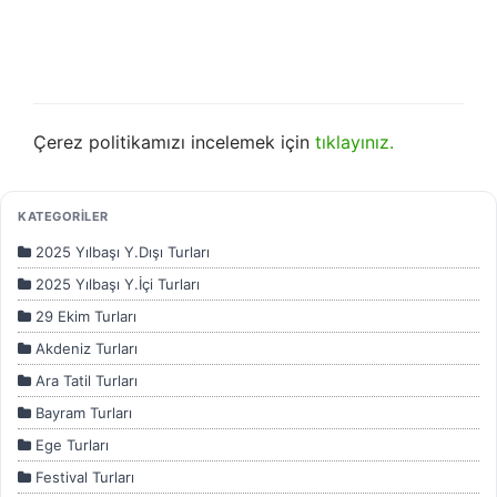
gizlilik koşullarını
inceleyebilirsiniz.
Zorunlu Çerezler
HER ZAMAN AKTIF
Oturum yönetimi, güvenlik ve temel site işlevleri için
gereklidir. Bu çerezler olmadan site düzgün çalışmaz ve
Çerez politikamızı incelemek için
tıklayınız.
devre dışı bırakılamaz.
KATEGORİLER
2025 Yılbaşı Y.Dışı Turları
İstatistik Çerezleri
2025 Yılbaşı Y.İçi Turları
Ziyaretçilerin siteyi nasıl kullandığını anonim olarak ölçeriz.
29 Ekim Turları
Hangi sayfaların popüler olduğunu ve kullanıcıların nerede
zorluk yaşadığını anlamamıza yardımcı olur.
Akdeniz Turları
Ara Tatil Turları
Bayram Turları
Ege Turları
Pazarlama Çerezleri
Festival Turları
Size ve ilgi alanlarınıza uygun reklamlar göstermek için