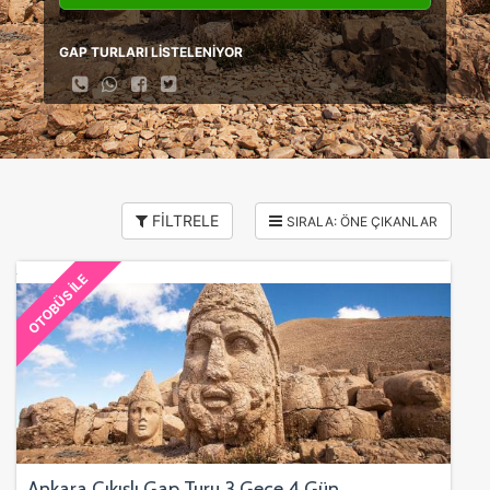
GAP TURLARI LİSTELENİYOR
FİLTRELE
OTOBÜS İLE
Ankara Çıkışlı Gap Turu 3 Gece 4 Gün