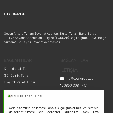
HAKKIMIZDA
Gezen Ankara Turizm Seyahat Acentası Kültür Turizm Bakanlığı ve
Türkiye Seyahat Acentaları Birliğine (TÜRSAB) Bağlı A grubu 10931 Belge
Numarası ile Kayıtlı Seyahat Acentasıdır.
BAĞLANTILAR
BAĞLANTILAR
Konaklamalı Turlar
İLETİŞİM
Günübirlik Turlar
info@tourgross.com
Ulaşımlı Paket Turlar
0850 308 17 51
Kızılay Atatürk Bulvarı 83/6
Çankaya / ANKARA
GIZLILIK TERCIHLERI
Web sitemizin çalışması, analitik çalışmalarımız ve sitenin
kişiselleştirilmesi için çerezler kullanırız. Açık rıza