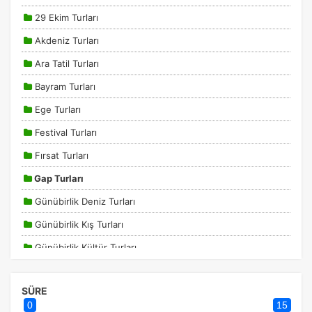
29 Ekim Turları
Akdeniz Turları
Ara Tatil Turları
Bayram Turları
Ege Turları
ÇEREZ KULLANIM AYARLARINIZ
Festival Turları
Çerez tercihlerinizi
belirleyin
.
Fırsat Turları
Daha fazla bilgi için
KVKK bilgilendirmemizi
,
çerez kullanım
ve
gizlilik koşullarını
inceleyebilirsiniz.
Gap Turları
Günübirlik Deniz Turları
Zorunlu Çerezler
Günübirlik Kış Turları
HER ZAMAN AKTIF
Oturum yönetimi, güvenlik ve temel site işlevleri için
Günübirlik Kültür Turları
gereklidir. Bu çerezler olmadan site düzgün çalışmaz ve
devre dışı bırakılamaz.
Günübirlik Turlar
SÜRE
Karadeniz Turları
0
15