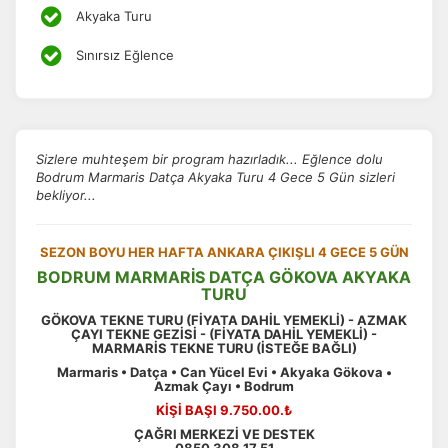
Akyaka Turu
Sınırsız Eğlence
Sizlere muhteşem bir program hazırladık... Eğlence dolu
Bodrum Marmaris Datça Akyaka Turu 4 Gece 5 Gün sizleri
bekliyor...
SEZON BOYU HER HAFTA ANKARA ÇIKIŞLI 4 GECE 5 GÜN
BODRUM MARMARİS DATÇA GÖKOVA AKYAKA
TURU
GÖKOVA TEKNE TURU (FİYATA DAHİL YEMEKLİ) - AZMAK
ÇAYI TEKNE GEZİSİ - (FİYATA DAHİL YEMEKLİ) -
MARMARİS TEKNE TURU (İSTEĞE BAĞLI)
Marmaris • Datça • Can Yücel Evi • Akyaka Gökova •
Azmak Çayı • Bodrum
KİŞİ BAŞI 9.750.00.₺
ÇAĞRI MERKEZİ VE DESTEK
0850 308 17 51