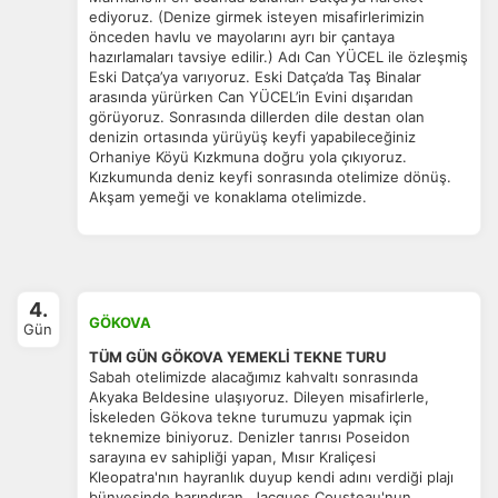
ediyoruz. (Denize girmek isteyen misafirlerimizin
önceden havlu ve mayolarını ayrı bir çantaya
hazırlamaları tavsiye edilir.) Adı Can YÜCEL ile özleşmiş
Pazarlama Çerezleri
Eski Datça’ya varıyoruz. Eski Datça’da Taş Binalar
arasında yürürken Can YÜCEL’in Evini dışarıdan
Size ve ilgi alanlarınıza uygun reklamlar göstermek için
görüyoruz. Sonrasında dillerden dile destan olan
kullanılır. Kapatırsanız reklamları görmeye devam
denizin ortasında yürüyüş keyfi yapabileceğiniz
edersiniz, ancak daha az alakalı olabilirler.
Orhaniye Köyü Kızkmuna doğru yola çıkıyoruz.
Kızkumunda deniz keyfi sonrasında otelimize dönüş.
Akşam yemeği ve konaklama otelimizde.
Tercihleri Kaydet
4.
GÖKOVA
Gün
TÜM GÜN GÖKOVA YEMEKLİ TEKNE TURU
Sabah otelimizde alacağımız kahvaltı sonrasında
Akyaka Beldesine ulaşıyoruz. Dileyen misafirlerle,
İskeleden Gökova tekne turumuzu yapmak için
teknemize biniyoruz. Denizler tanrısı Poseidon
sarayına ev sahipliği yapan, Mısır Kraliçesi
Kleopatra'nın hayranlık duyup kendi adını verdiği plajı
bünyesinde barındıran, Jacques Cousteau'nun