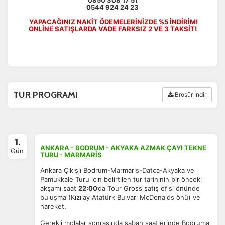
0544 924 24 23
YAPACAĞINIZ NAKİT ÖDEMELERİNİZDE %5 İNDİRİM!
ONLİNE SATIŞLARDA VADE FARKSIZ 2 VE 3 TAKSİT!
TUR PROGRAMI
Broşür İndir
1.
ANKARA - BODRUM - AKYAKA AZMAK ÇAYI TEKNE
Gün
TURU - MARMARİS
Ankara Çıkışlı Bodrum-Marmaris-Datça-Akyaka ve
Pamukkale Turu için belirtilen tur tarihinin bir önceki
akşamı saat
22:00
’da Tour Gross satış ofisi önünde
buluşma (Kızılay Atatürk Bulvarı McDonalds önü) ve
hareket.
Gerekli molalar sonrasında sabah saatlerinde Bodruma