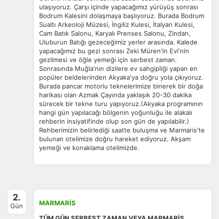
ulaşıyoruz. Çarşı içinde yapacağımız yürüyüş sonrası
Bodrum Kalesini dolaşmaya başlıyoruz. Burada Bodrum
Sualtı Arkeoloji Müzesi, İngiliz Kulesi, İtalyan Kulesi,
Cam Batık Salonu, Karyalı Prenses Salonu, Zindan,
Uluburun Batığı gezeceğimiz yerler arasında. Kalede
yapacağımız bu gezi sonrası Zeki Müren'in Evi'nin
gezilmesi ve öğle yemeği için serbest zaman.
Sonrasında Muğla'nın dizilere ev sahgipliği yapan en
popüler beldelerinden Akyaka'ya doğru yola çıkıyoruz.
Burada pancar motorlu teknelerimize binerek bir doğa
harikası olan Azmak Çayında yaklaşık 20-30 dakika
sürecek bir tekne turu yapıyoruz.(Akyaka programının
hangi gün yapılacağı bölgenin yoğunluğu ile alakalı
rehberin insiyatifinde olup son gün de yapılabilir.)
Rehberimizin belirlediği saatte buluşma ve Marmaris'te
bulunan otelimize doğru hareket ediyoruz. Akşam
yemeği ve konaklama otelimizde.
2.
MARMARİS
Gün
TÜM GÜN SERBEST ZAMAN VEYA MARMARİS