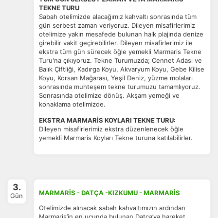
ÇEREZ KULLANIM AYARLARINIZ
TEKNE TURU
Çerez tercihlerinizi
belirleyin
.
Sabah otelimizde alacağımız kahvaltı sonrasında tüm
gün serbest zaman veriyoruz. Dileyen misafirlerimiz
Daha fazla bilgi için
KVKK bilgilendirmemizi
,
çerez kullanım
ve
otelimize yakın mesafede bulunan halk plajında denize
gizlilik koşullarını
inceleyebilirsiniz.
girebilir vakit geçirebilirler. Dileyen misafirlerimiz ile
ekstra tüm gün sürecek öğle yemekli Marmaris Tekne
Turu'na çıkıyoruz. Tekne Turumuzda; Cennet Adası ve
Balık Çiftliği, Kadırga Koyu, Akvaryum Koyu, Gebe Kilise
Zorunlu Çerezler
HER ZAMAN AKTIF
Koyu, Korsan Mağarası, Yeşil Deniz, yüzme molaları
Oturum yönetimi, güvenlik ve temel site işlevleri için
sonrasında muhteşem tekne turumuzu tamamlıyoruz.
gereklidir. Bu çerezler olmadan site düzgün çalışmaz ve
Sonrasında otelimize dönüş. Akşam yemeği ve
devre dışı bırakılamaz.
konaklama otelimizde.
EKSTRA MARMARİS KOYLARI TEKNE TURU:
Dileyen misafirlerimiz ekstra düzenlenecek öğle
yemekli Marmaris Koyları Tekne turuna katılabilirler.
İstatistik Çerezleri
Ziyaretçilerin siteyi nasıl kullandığını anonim olarak
ölçeriz. Hangi sayfaların popüler olduğunu ve
3.
kullanıcıların nerede zorluk yaşadığını anlamamıza
MARMARİS - DATÇA -KIZKUMU - MARMARİS
Gün
yardımcı olur.
Otelimizde alınacak sabah kahvaltımızın ardından
Marmaris’in en ucunda bulunan Datça’ya hareket