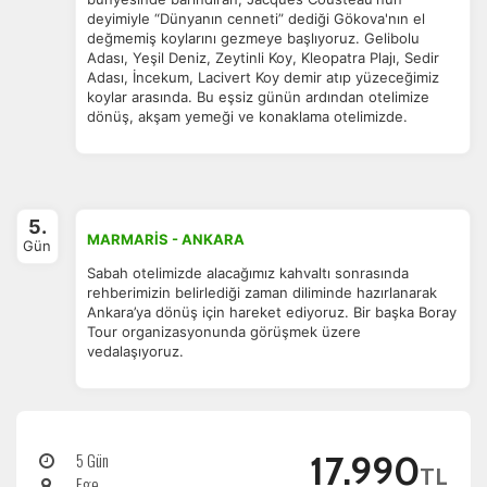
deyimiyle “Dünyanın cenneti” dediği Gökova'nın el
değmemiş koylarını gezmeye başlıyoruz. Gelibolu
Adası, Yeşil Deniz, Zeytinli Koy, Kleopatra Plajı, Sedir
Adası, İncekum, Lacivert Koy demir atıp yüzeceğimiz
koylar arasında. Bu eşsiz günün ardından otelimize
dönüş, akşam yemeği ve konaklama otelimizde.
5.
MARMARİS - ANKARA
Gün
Sabah otelimizde alacağımız kahvaltı sonrasında
rehberimizin belirlediği zaman diliminde hazırlanarak
Ankara’ya dönüş için hareket ediyoruz. Bir başka Boray
Tour organizasyonunda görüşmek üzere
vedalaşıyoruz.
5 Gün
17.990
TL
Ege