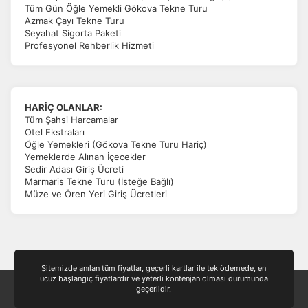
Tüm Gün Öğle Yemekli Gökova Tekne Turu
Azmak Çayı Tekne Turu
Seyahat Sigorta Paketi
Profesyonel Rehberlik Hizmeti
HARİÇ OLANLAR:
Tüm Şahsi Harcamalar
Otel Ekstraları
Öğle Yemekleri (Gökova Tekne Turu Hariç)
Yemeklerde Alınan İçecekler
Sedir Adası Giriş Ücreti
Marmaris Tekne Turu (İsteğe Bağlı)
Müze ve Ören Yeri Giriş Ücretleri
Sitemizde anılan tüm fiyatlar, geçerli kartlar ile tek ödemede, en
ucuz başlangıç fiyatlardır ve yeterli kontenjan olması durumunda
geçerlidir.